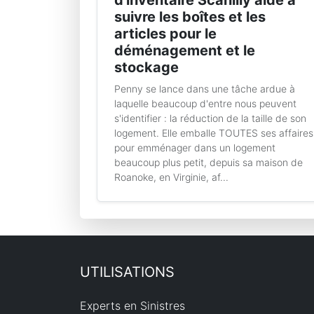
d'inventaire Scanlily aide à
suivre les boîtes et les
articles pour le
déménagement et le
stockage
Penny se lance dans une tâche ardue à
laquelle beaucoup d'entre nous peuvent
s'identifier : la réduction de la taille de son
logement. Elle emballe TOUTES ses affaires
pour emménager dans un logement
beaucoup plus petit, depuis sa maison de
Roanoke, en Virginie, af...
UTILISATIONS
Experts en Sinistres