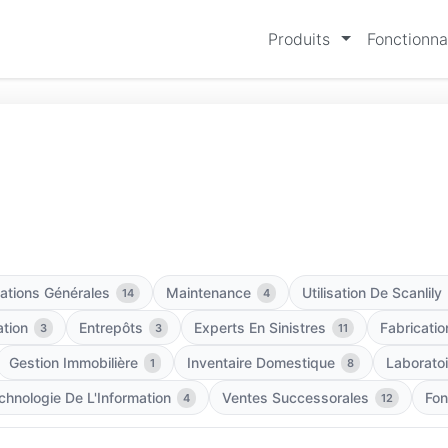
Produits
Fonctionna
ations Générales
Maintenance
Utilisation De Scanlily
14
4
tion
Entrepôts
Experts En Sinistres
Fabricatio
3
3
11
Gestion Immobilière
Inventaire Domestique
Laborato
1
8
chnologie De L'Information
Ventes Successorales
Fon
4
12