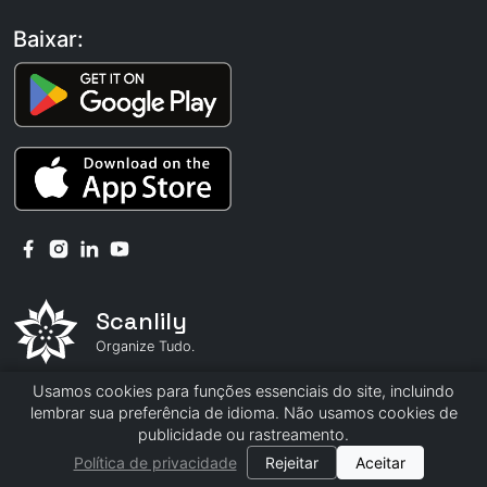
Baixar:
Scanlily
Organize Tudo.
Usamos cookies para funções essenciais do site, incluindo
© 2026 Scanlily
lembrar sua preferência de idioma. Não usamos cookies de
publicidade ou rastreamento.
Política de privacidade
|
Termos e Condições
Política de privacidade
Rejeitar
Aceitar