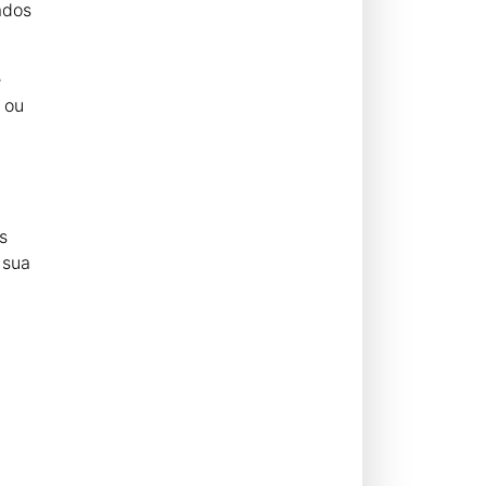
ados
e
 ou
s
 sua