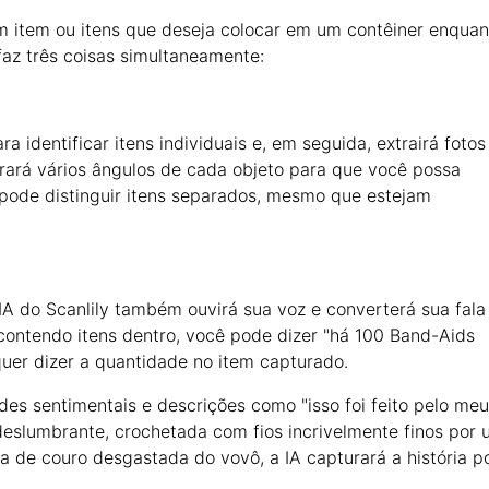
m item ou itens que deseja colocar em um contêiner enquan
 faz três coisas simultaneamente:
a identificar itens individuais e, em seguida, extrairá fotos
rará vários ângulos de cada objeto para que você possa
pode distinguir itens separados, mesmo que estejam
IA do Scanlily também ouvirá sua voz e converterá sua fal
 contendo itens dentro, você pode dizer "há 100 Band-Aids
quer dizer a quantidade no item capturado.
es sentimentais e descrições como "isso foi feito pelo meu
 deslumbrante, crochetada com fios incrivelmente finos por
 de couro desgastada do vovô, a IA capturará a história p