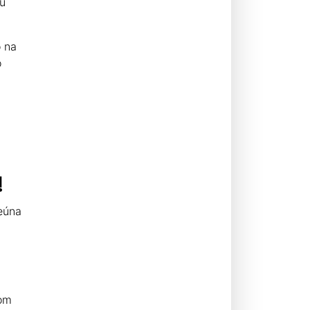
ou
o na
o
!
eúna
com