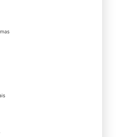
 mas
ais
e