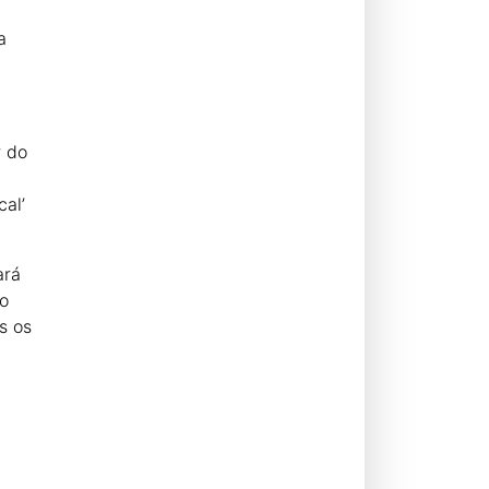
a
r do
cal’
ará
no
s os