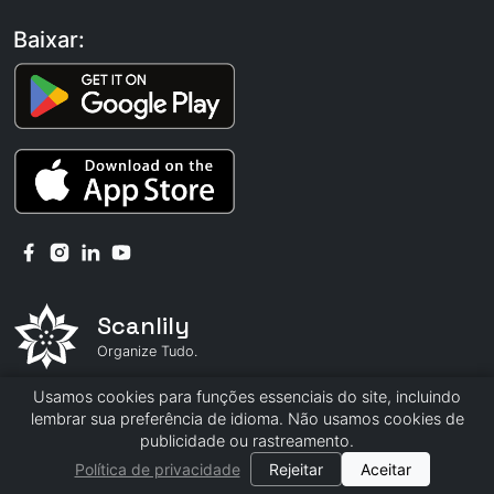
Baixar:
Scanlily
Organize Tudo.
Usamos cookies para funções essenciais do site, incluindo
© 2026 Scanlily
lembrar sua preferência de idioma. Não usamos cookies de
publicidade ou rastreamento.
Política de privacidade
|
Termos e Condições
Política de privacidade
Rejeitar
Aceitar