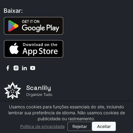
Baixar:
Scanlily
Organize Tudo.
Usamos cookies para funções essenciais do site, incluindo
© 2026 Scanlily
lembrar sua preferência de idioma. Não usamos cookies de
publicidade ou rastreamento.
Política de privacidade
|
Termos e Condições
Política de privacidade
Rejeitar
Aceitar