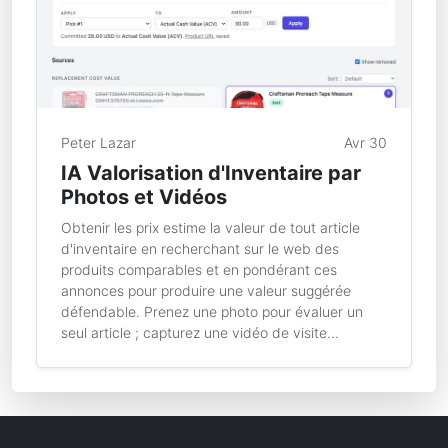
Peter Lazar
Avr 30
IA Valorisation d'Inventaire par
Photos et Vidéos
Obtenir les prix estime la valeur de tout article
d'inventaire en recherchant sur le web des
produits comparables et en pondérant ces
annonces pour produire une valeur suggérée
défendable. Prenez une photo pour évaluer un
seul article ; capturez une vidéo de visite...