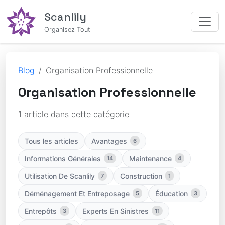
Scanlily
Organisez Tout
Blog
Organisation Professionnelle
Organisation Professionnelle
1 article dans cette catégorie
Tous les articles
Avantages
6
Informations Générales
Maintenance
14
4
Utilisation De Scanlily
Construction
7
1
Déménagement Et Entreposage
Éducation
5
3
Entrepôts
Experts En Sinistres
3
11