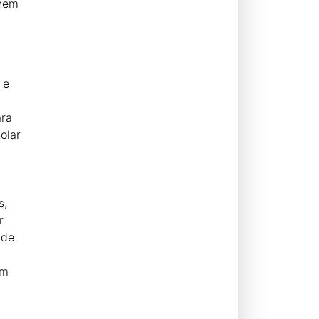
 nem
 e
ara
olar
s,
r
ade
em