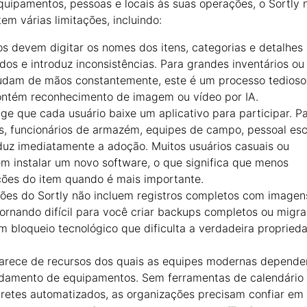
uipamentos, pessoas e locais às suas operações, o Sortly
m várias limitações, incluindo:
s devem digitar os nomes dos itens, categorias e detalhes
dos e introduz inconsistências. Para grandes inventários ou
dam de mãos constantemente, este é um processo tedioso
contém reconhecimento de imagem ou vídeo por IA.
ge que cada usuário baixe um aplicativo para participar. P
s, funcionários de armazém, equipes de campo, pessoal esc
reduz imediatamente a adoção. Muitos usuários casuais ou
m instalar um novo software, o que significa que menos
ções do item quando é mais importante.
ões do Sortly não incluem registros completos com imagen
ornando difícil para você criar backups completos ou migra
um bloqueio tecnológico que dificulta a verdadeira propried
arece de recursos dos quais as equipes modernas depend
ndamento de equipamentos. Sem ferramentas de calendário
bretes automatizados, as organizações precisam confiar em