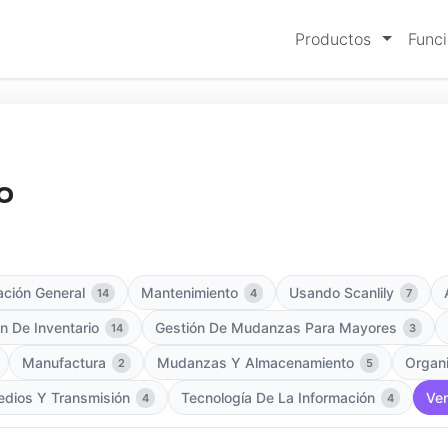
Productos
Func
o
ación General
Mantenimiento
Usando Scanlily
14
4
7
n De Inventario
Gestión De Mudanzas Para Mayores
14
3
Manufactura
Mudanzas Y Almacenamiento
Organi
2
5
dios Y Transmisión
Tecnología De La Información
Ven
4
4