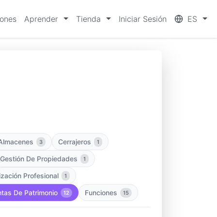
iones
Aprender
Tienda
Iniciar Sesión
ES
Almacenes
Cerrajeros
3
1
Gestión De Propiedades
1
zación Profesional
1
tas De Patrimonio
Funciones
12
15